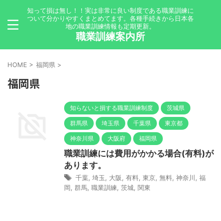
知って損は無し！！実は非常に良い制度である職業訓練に
ついて分かりやすくまとめてます。各種手続きから日本各
地の職業訓練情報も定期更新。
職業訓練案内所
HOME
>
福岡県
>
福岡県
知らないと損する職業訓練制度
茨城県
群馬県
埼玉県
千葉県
東京都
神奈川県
大阪府
福岡県
職業訓練には費用がかかる場合(有料)が
あります。
千葉
,
埼玉
,
大阪
,
有料
,
東京
,
無料
,
神奈川
,
福
岡
,
群馬
,
職業訓練
,
茨城
,
関東