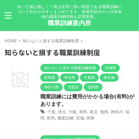
知って損は無し！！実は非常に良い制度である職業訓練に
ついて分かりやすくまとめてます。各種手続きから日本各
地の職業訓練情報も定期更新。
職業訓練案内所
HOME
>
知らないと損する職業訓練制度
>
知らないと損する職業訓練制度
知らないと損する職業訓練制度
茨城県
群馬県
埼玉県
千葉県
東京都
神奈川県
大阪府
福岡県
職業訓練には費用がかかる場合(有料)が
あります。
千葉
,
埼玉
,
大阪
,
有料
,
東京
,
無料
,
神奈川
,
福
岡
,
群馬
,
職業訓練
,
茨城
,
関東