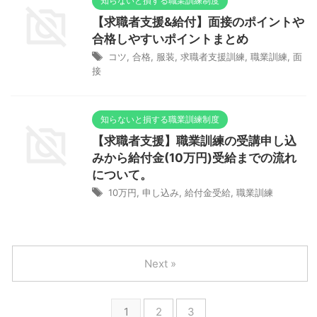
知らないと損する職業訓練制度
【求職者支援&給付】面接のポイントや
合格しやすいポイントまとめ
コツ
,
合格
,
服装
,
求職者支援訓練
,
職業訓練
,
面
接
知らないと損する職業訓練制度
【求職者支援】職業訓練の受講申し込
みから給付金(10万円)受給までの流れ
について。
10万円
,
申し込み
,
給付金受給
,
職業訓練
Next »
1
2
3