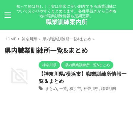
知って損は無し！！実は非常に良い制度である職業訓練に
ついて分かりやすくまとめてます。各種手続きから日本各
地の職業訓練情報も定期更新。
職業訓練案内所
HOME
>
神奈川県
>
県内職業訓練所一覧&まとめ
>
県内職業訓練所一覧&まとめ
神奈川県
県内職業訓練所一覧&まとめ
【神奈川県/横浜市】職業訓練所情報一
覧＆まとめ
まとめ
,
一覧
,
横浜市
,
神奈川県
,
職業訓練